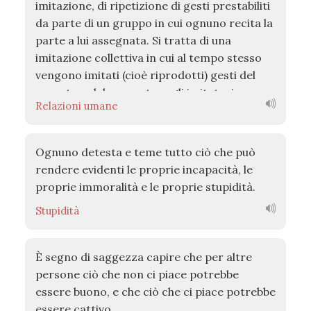
imitazione, di ripetizione di gesti prestabiliti
da parte di un gruppo in cui ognuno recita la
parte a lui assegnata. Si tratta di una
imitazione collettiva in cui al tempo stesso
vengono imitati (cioè riprodotti) gesti del
passato e del presente, e gli imitatori
Relazioni umane
vengono a loro volta imitati come in un
gioco di specchi che si riflettono all'infinito.
Un gioco in cui vince chi fa la migliore
Ognuno detesta e teme tutto ciò che può
imitazione, la più autentica, la più fedele.
rendere evidenti le proprie incapacità, le
proprie immoralità e le proprie stupidità.
Stupidità
È segno di saggezza capire che per altre
persone ciò che non ci piace potrebbe
essere buono, e che ciò che ci piace potrebbe
essere cattivo.