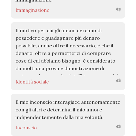
Immaginazione
Il motivo per cui gli umani cercano di
possedere e guadagnare più denaro
possibile, anche oltre il necessario, è che il
denaro, oltre a permetterci di comprare
cose di cui abbiamo bisogno, è considerato
da molti una prova e dimostrazione di
potere, valore, merito, intelligenza, capacità
Identità sociale
e per alcuni perfino di grazia di Dio.
Il mio inconscio interagisce autonomamente
con gli altri e determina il mio umore
indipendentemente dalla mia volontà.
Inconscio