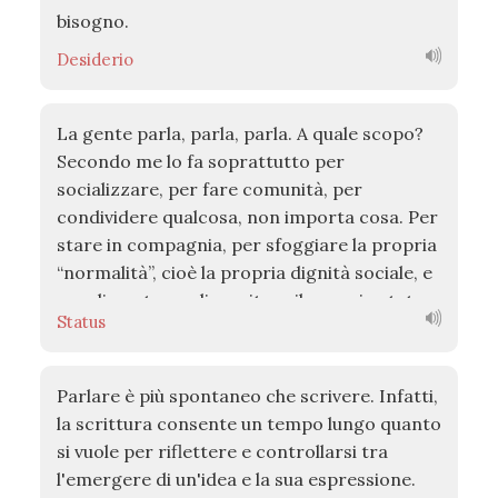
bisogno.
Desiderio
La gente parla, parla, parla. A quale scopo?
Secondo me lo fa soprattutto per
socializzare, per fare comunità, per
condividere qualcosa, non importa cosa. Per
stare in compagnia, per sfoggiare la propria
“normalità”, cioè la propria dignità sociale, e
per dimostrare di meritare il proprio status.
Status
A volte la gente parla anche per per
scambiare beni e servizi, per cambiare la
società e la natura, per fare dei fatti, ma
Parlare è più spontaneo che scrivere. Infatti,
questo genere discorsi è largamente
la scrittura consente un tempo lungo quanto
minoritario e a molti dà anche fastidio,
si vuole per riflettere e controllarsi tra
specialmente a coloro che non amano i
l'emergere di un'idea e la sua espressione.
cambiamenti di stato, di gerarchie e di valori.