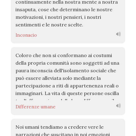
continuamente nella nostra mente a nostra
insaputa, cose che determinano le nostre
motivazioni, i nostri pensieri, i nostri
sentimenti e le nostre scelte.
Inconscio
Coloro che non si conformano ai costumi
della propria comunità sono soggetti ad una
paura inconscia dell'isolamento sociale che
può essere alleviata solo mediante la
partecipazione a riti di appartenenza reali o
immaginari. La vita di queste persone oscilla
tra l'affermazione delle loro differenze e il
Differenze umane
senso di colpa per essersi diversi.
Noi umani tendiamo a credere vere le
narrazioni che suscitano in noi emozioni