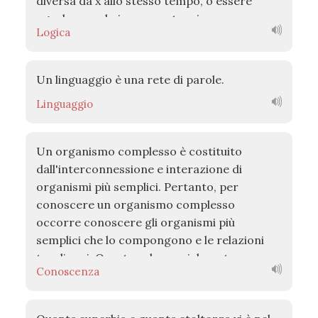
diversa da x allo stesso tempo, o essere
uguale a x solo in una certa misura, a
Logica
seconda del punto di vista, del contesto, del
momento ecc.
Un linguaggio è una rete di parole.
Linguaggio
Un organismo complesso è costituito
dall'interconnessione e interazione di
organismi più semplici. Pertanto, per
conoscere un organismo complesso
occorre conoscere gli organismi più
semplici che lo compongono e le relazioni
tra di essi. Questo vale specialmente per
Conoscenza
l'uomo e per le società, che sono gli
organismi più complessi di cui conosciamo
l'esistenza. Senza seguire tale principio e