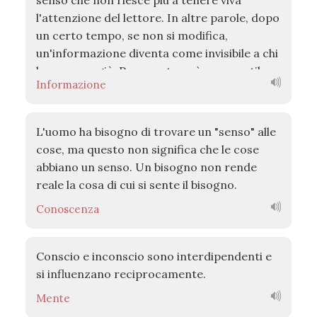
l'attenzione del lettore. In altre parole, dopo
un certo tempo, se non si modifica,
un'informazione diventa come invisibile a chi
la conosce già. Per questo può essere utile
Informazione
descrivere in forme nuove idee già note.
L'uomo ha bisogno di trovare un "senso" alle
cose, ma questo non significa che le cose
abbiano un senso. Un bisogno non rende
reale la cosa di cui si sente il bisogno.
Conoscenza
Conscio e inconscio sono interdipendenti e
si influenzano reciprocamente.
Mente