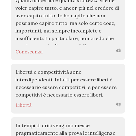
Quanta superbia e quanta stoltezza vi è nel
metodo, la conoscenza degli organismi può
voler capire tutto, e ancor più nel credere di
essere solo emotiva, irrazionale,
aver capito tutto. Io ho capito che non
riduzionista, riduttiva, superficiale,
possiamo capire tutto, ma solo certe cose,
tendenziosa, fallace o inconcludente.
importanti, ma sempre incomplete e
insufficienti. In particolare, non credo che
possiamo capire l'essenza delle cose, ma
Conoscenza
solo alcune relazioni e interazioni tra le
cose, cioè solo alcune relazioni di causa-
effetto.
Libertà e competitività sono
interdipendenti. Infatti per essere liberi è
necessario essere competitivi, e per essere
competitivi è necessario essere liberi.
Libertà
In tempi di crisi vengono messe
pragmaticamente alla prova le intelligenze