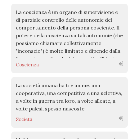
La coscienza è un organo di supervisione e
di parziale controllo delle autonomie del
comportamento della persona cosciente. Il
potere della coscienza su tali autonomie (che
possiamo chiamare collettivamente
"inconscio") è molto limitato e dipende dalla
formazione culturale del soggetto. Si tratta
Coscienza
di un potere "consultivo", non "esecutivo".
Tuttavia la coscienza, in circostanze
eccezionali, può porre il veto sulle decisioni
La società umana ha tre anime: una
dell'inconscio.
cooperativa, una competitiva e una selettiva,
a volte in guerra tra loro, a volte alleate, a
volte palesi, spesso nascoste.
Società