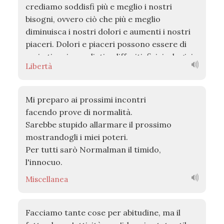
crediamo soddisfi più e meglio i nostri
bisogni, ovvero ciò che più e meglio
diminuisca i nostri dolori e aumenti i nostri
piaceri. Dolori e piaceri possono essere di
vario tipo: immediati e differiti, fisici e logici,
Libertà
realistici e illusori, sensibili e immaginari ecc.
Mi preparo ai prossimi incontri
facendo prove di normalità.
Sarebbe stupido allarmare il prossimo
mostrandogli i miei poteri.
Per tutti sarò Normalman il timido,
l'innocuo.
Miscellanea
Facciamo tante cose per abitudine, ma il