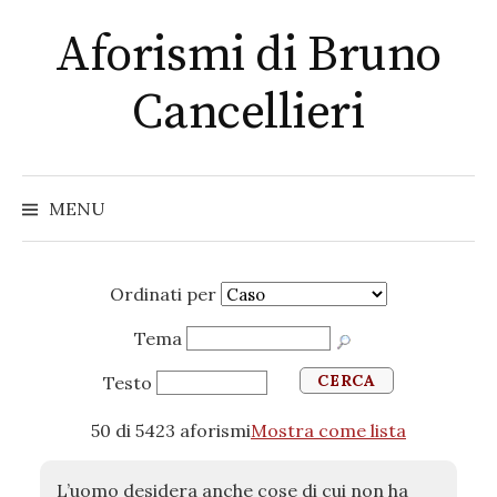
Skip
Aforismi di Bruno
to
content
Cancellieri
MENU
Ordinati per
Tema
CERCA
Testo
50
di 5423 aforismi
Mostra come lista
L’uomo desidera anche cose di cui non ha