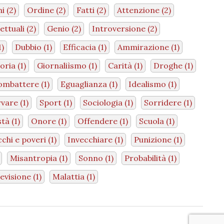
ni
(2)
Ordine
(2)
Fatti
(2)
Attenzione
(2)
lettuali
(2)
Genio
(2)
Introversione
(2)
1)
Dubbio
(1)
Efficacia
(1)
Ammirazione
(1)
loria
(1)
Giornaliìsmo
(1)
Carità
(1)
Droghe
(1)
ombattere
(1)
Eguaglianza
(1)
Idealismo
(1)
rvare
(1)
Sport
(1)
Sociologia
(1)
Sorridere
(1)
stà
(1)
Onore
(1)
Offendere
(1)
Scuola
(1)
cchi e poveri
(1)
Invecchiare
(1)
Punizione
(1)
Misantropia
(1)
Sonno
(1)
Probabilità
(1)
levisione
(1)
Malattia
(1)