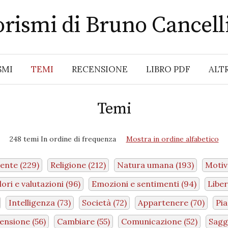
rismi di Bruno Cancell
SMI
TEMI
RECENSIONE
LIBRO PDF
ALT
Temi
248 temi In ordine di frequenza
Mostra in ordine alfabetico
ente
(229)
Religione
(212)
Natura umana
(193)
Motiv
lori e valutazioni
(96)
Emozioni e sentimenti
(94)
Libe
Intelligenza
(73)
Società
(72)
Appartenere
(70)
Pi
ensione
(56)
Cambiare
(55)
Comunicazione
(52)
Sag