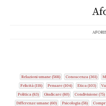
Skip
Afo
to
content
AFORI
Relazioni umane
(568)
Conoscenza
(361)
M
Felicità
(118)
Pensare
(104)
Etica
(103)
Va
Politica
(83)
Giudicare
(80)
Condivisione
(75)
Differenze umane
(60)
Psicologia
(58)
Compr