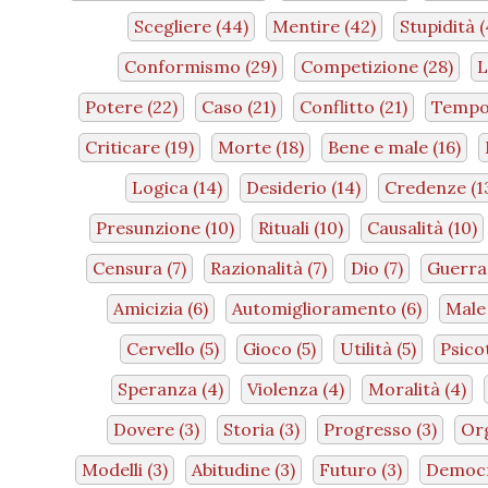
Scegliere
(44)
Mentire
(42)
Stupidità
(
Conformismo
(29)
Competizione
(28)
L
Potere
(22)
Caso
(21)
Conflitto
(21)
Temp
Criticare
(19)
Morte
(18)
Bene e male
(16)
Logica
(14)
Desiderio
(14)
Credenze
(1
Presunzione
(10)
Rituali
(10)
Causalità
(10)
Censura
(7)
Razionalità
(7)
Dio
(7)
Guerr
Amicizia
(6)
Automiglioramento
(6)
Mal
Cervello
(5)
Gioco
(5)
Utilità
(5)
Psico
Speranza
(4)
Violenza
(4)
Moralità
(4)
Dovere
(3)
Storia
(3)
Progresso
(3)
Or
Modelli
(3)
Abitudine
(3)
Futuro
(3)
Democ