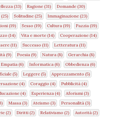
ellezza
(33)
Ragione
(31)
Domande
(30)
a
(25)
Solitudine
(25)
Immaginazione
(23)
zioni
(19)
Sesso
(19)
Cultura
(19)
Pazzia
(19)
ezzo
(14)
Vita e morte
(14)
Cooperazione
(14)
ssere
(11)
Successo
(11)
Letteratura
(11)
ità
(9)
Poesia
(9)
Natura
(8)
Gerarchia
(8)
Empatia
(6)
Informatica
(6)
Obbedienza
(6)
ficiale
(5)
Leggere
(5)
Apprezzamento
(5)
ersazione
(4)
Coraggio
(4)
Pubblicità
(4)
ducazione
(4)
Esperienza
(4)
Aforismi
(3)
3)
Massa
(3)
Ateismo
(3)
Personalità
(3)
rie
(2)
Diritti
(2)
Relativismo
(2)
Autorità
(2)