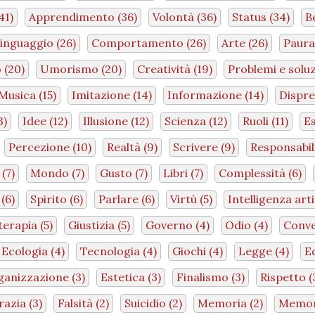
41)
Apprendimento
(36)
Volontà
(36)
Status
(34)
B
inguaggio
(26)
Comportamento
(26)
Arte
(26)
Paur
o
(20)
Umorismo
(20)
Creatività
(19)
Problemi e solu
Musica
(15)
Imitazione
(14)
Informazione
(14)
Dispr
3)
Idee
(12)
Illusione
(12)
Scienza
(12)
Ruoli
(11)
E
Percezione
(10)
Realtà
(9)
Scrivere
(9)
Responsabil
a
(7)
Mondo
(7)
Gusto
(7)
Libri
(7)
Complessità
(6)
e
(6)
Spirito
(6)
Parlare
(6)
Virtù
(5)
Intelligenza arti
terapia
(5)
Giustizia
(5)
Governo
(4)
Odio
(4)
Conv
Ecologia
(4)
Tecnologia
(4)
Giochi
(4)
Legge
(4)
E
ganizzazione
(3)
Estetica
(3)
Finalismo
(3)
Rispetto
(
razia
(3)
Falsità
(2)
Suicidio
(2)
Memoria
(2)
Memo