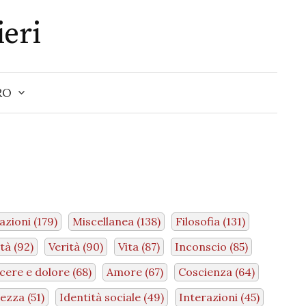
ieri
RO
azioni
(179)
Miscellanea
(138)
Filosofia
(131)
rtà
(92)
Verità
(90)
Vita
(87)
Inconscio
(85)
acere e dolore
(68)
Amore
(67)
Coscienza
(64)
gezza
(51)
Identità sociale
(49)
Interazioni
(45)