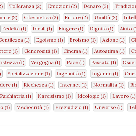
2)
Tolleranza
(2)
Emozioni
(2)
Denaro
(2)
Tradizio
nare
(2)
Cibernetica
(2)
Errore
(2)
Umiltà
(2)
Intel
Fedeltà
(1)
Ideali
(1)
Fingere
(1)
Dignità
(1)
Aiuto
(
Gentilezza
(1)
Egoismo
(1)
Eroismo
(1)
Azione
(1)
G
ttere
(1)
Generosità
(1)
Cinema
(1)
Autostima
(1)
C
ristezza
(1)
Vergogna
(1)
Pace
(1)
Passato
(1)
Osse
)
Socializzazione
(1)
Ingenuità
(1)
Inganno
(1)
One
idere
(1)
Ricchezza
(1)
Internet
(1)
Normalità
(1)
Ri
Psichiatria
(1)
Narcisismo
(1)
Ideologie
(1)
Lavoro
(1)
do
(1)
Mediocrità
(1)
Pregiudizio
(1)
Universo
(1)
Te