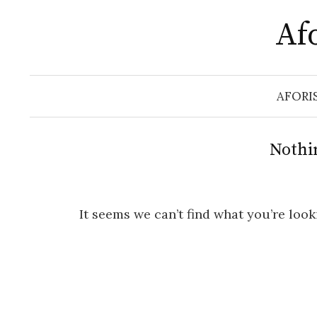
Skip
Afo
to
content
AFORI
Nothi
It seems we can’t find what you’re look