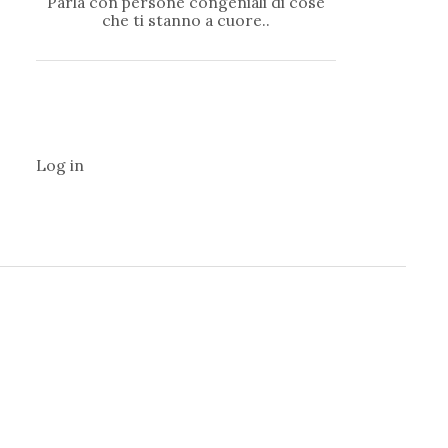
Parla con persone congeniali di cose
che ti stanno a cuore..
Log in